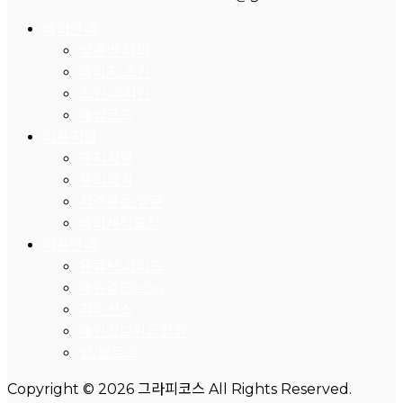
테마안내
업종별 테마
페이지 스킨
스킨 디자인
개발코드
이용지원
공지사항
문의하기
자주묻는 질문
테마세팅요청
사용안내
유튜브 가이드
매뉴얼(Beta)
라이선스
개인정보취급방침
팁/블로그
Copyright © 2026 그라피코스 All Rights Reserved.