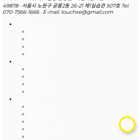
49878 · 서울시 노원구 공릉2동 26-21 제1실습관 507호
Tel.
070-7566-1666 · E-mail. touchxe@gmail.com
테마안내
업종별 테마
페이지 스킨
스킨 디자인
개발코드
이용지원
공지사항
문의하기
자주묻는 질문
테마세팅요청
사용안내
유튜브 가이드
매뉴얼(Beta)
라이선스
개인정보취급방침
팁/블로그