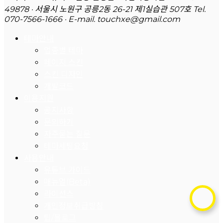
49878 · 서울시 노원구 공릉2동 26-21 제1실습관 507호
Tel.
070-7566-1666 · E-mail. touchxe@gmail.com
테마안내
업종별 테마
페이지 스킨
스킨 디자인
개발코드
이용지원
공지사항
문의하기
자주묻는 질문
테마세팅요청
사용안내
유튜브 가이드
매뉴얼(Beta)
라이선스
개인정보취급방침
팁/블로그