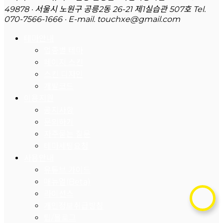
49878 · 서울시 노원구 공릉2동 26-21 제1실습관 507호
Tel.
070-7566-1666 · E-mail. touchxe@gmail.com
테마안내
업종별 테마
페이지 스킨
스킨 디자인
개발코드
이용지원
공지사항
문의하기
자주묻는 질문
테마세팅요청
사용안내
유튜브 가이드
매뉴얼(Beta)
라이선스
개인정보취급방침
팁/블로그