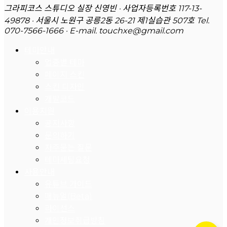
그라피코스 스튜디오 실장 신영빈 · 사업자등록번호 117-13-
49878 · 서울시 노원구 공릉2동 26-21 제1실습관 507호
Tel.
070-7566-1666 · E-mail. touchxe@gmail.com
테마안내
업종별 테마
페이지 스킨
스킨 디자인
개발코드
이용지원
공지사항
문의하기
자주묻는 질문
테마세팅요청
사용안내
유튜브 가이드
매뉴얼(Beta)
라이선스
개인정보취급방침