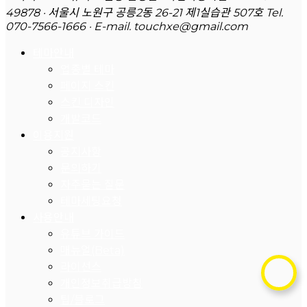
49878 · 서울시 노원구 공릉2동 26-21 제1실습관 507호
Tel.
070-7566-1666 · E-mail. touchxe@gmail.com
테마안내
업종별 테마
페이지 스킨
스킨 디자인
개발코드
이용지원
공지사항
문의하기
자주묻는 질문
테마세팅요청
사용안내
유튜브 가이드
매뉴얼(Beta)
라이선스
개인정보취급방침
팁/블로그