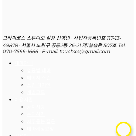
그라피코스 스튜디오 실장 신영빈 · 사업자등록번호 117-13-
49878 · 서울시 노원구 공릉2동 26-21 제1실습관 507호
Tel.
070-7566-1666 · E-mail. touchxe@gmail.com
테마안내
업종별 테마
페이지 스킨
스킨 디자인
개발코드
이용지원
공지사항
문의하기
자주묻는 질문
테마세팅요청