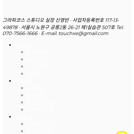
그라피코스 스튜디오 실장 신영빈 · 사업자등록번호 117-13-
49878 · 서울시 노원구 공릉2동 26-21 제1실습관 507호
Tel.
070-7566-1666 · E-mail. touchxe@gmail.com
테마안내
업종별 테마
페이지 스킨
스킨 디자인
개발코드
이용지원
공지사항
문의하기
자주묻는 질문
테마세팅요청
사용안내
유튜브 가이드
매뉴얼(Beta)