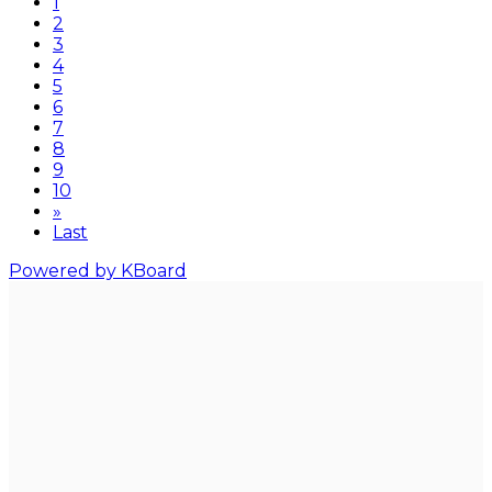
1
2
3
4
5
6
7
8
9
10
»
Last
Powered by KBoard