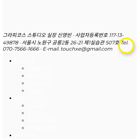
그라피코스 스튜디오 실장 신영빈 · 사업자등록번호 117-13-
49878 · 서울시 노원구 공릉2동 26-21 제1실습관 507호
Tel.
070-7566-1666 · E-mail. touchxe@gmail.com
테마안내
업종별 테마
페이지 스킨
스킨 디자인
개발코드
이용지원
공지사항
문의하기
자주묻는 질문
테마세팅요청
사용안내