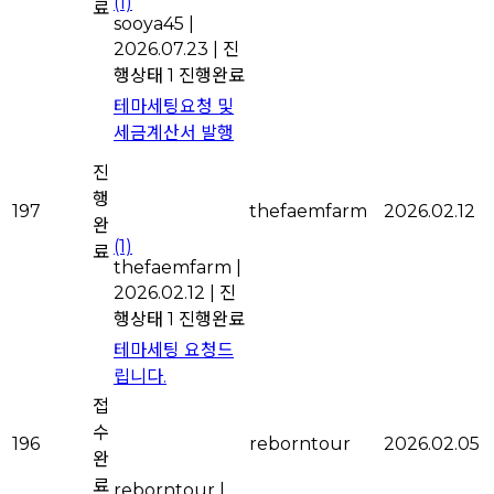
(1)
료
sooya45
|
2026.07.23
|
진
행상태 1
진행완료
테마세팅요청 및
세금계산서 발행
진
행
197
thefaemfarm
2026.02.12
완
(1)
료
thefaemfarm
|
2026.02.12
|
진
행상태 1
진행완료
테마세팅 요청드
립니다.
접
수
196
reborntour
2026.02.05
완
료
reborntour
|