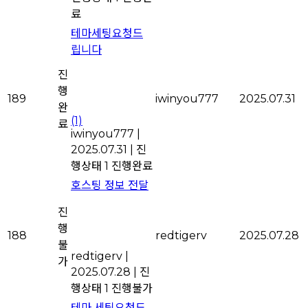
료
테마세팅요청드
립니다
진
행
189
iwinyou777
2025.07.31
완
(1)
료
iwinyou777
|
2025.07.31
|
진
행상태 1
진행완료
호스팅 정보 전달
진
행
188
redtigerv
2025.07.28
불
redtigerv
|
가
2025.07.28
|
진
행상태 1
진행불가
테마 세팅요청드