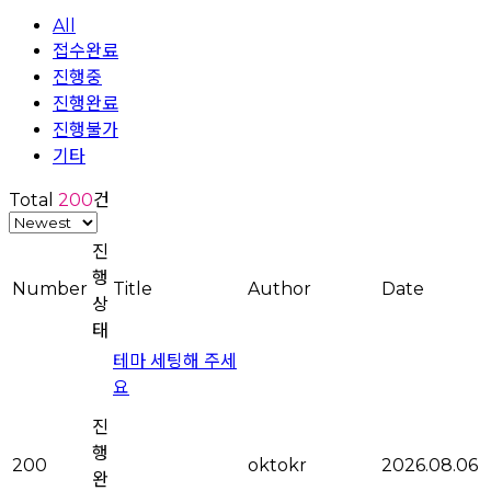
All
접수완료
진행중
진행완료
진행불가
기타
Total
200
건
진
행
Number
Title
Author
Date
상
태
테마 세팅해 주세
요
진
행
200
oktokr
2026.08.06
완