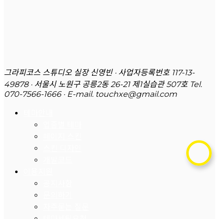
그라피코스 스튜디오 실장 신영빈 · 사업자등록번호 117-13-
49878 · 서울시 노원구 공릉2동 26-21 제1실습관 507호
Tel.
070-7566-1666 · E-mail. touchxe@gmail.com
테마안내
업종별 테마
페이지 스킨
스킨 디자인
개발코드
이용지원
공지사항
문의하기
자주묻는 질문
테마세팅요청