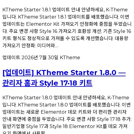
KTheme Starter 1.8.1 업데이트 안내 안녕하세요, K-Theme
입니다. KTheme Starter 1.8.1 업데이트를 배포했습니다. 이번
업데이트는 Elementor Kit 가져오기 안정화에 중점을 두었습니
다. 주요 변경 사항 Style 16 가져오기 호환성 개선: 기존 Style 16
키트 형식도 정상적으로 가져올 수 있도록 개선했습니다. 대용량
가져오기 안정화: 미디어와…
업데이트
2026년 7월 30일
KTheme
[업데이트] KTheme Starter 1.8.0 —
관리자 홈과 Style 17·18 키트
KTheme Starter 1.8.0 업데이트 안내 안녕하세요, K-Theme
입니다. KTheme Starter 1.8.0 업데이트를 배포했습니다. 이번
업데이트는 새로운 Elementor 데모 키트와 더 편리한 관리자
안내 화면에 중점을 두었습니다. 주요 변경 사항 Style 17·18 추가:
일반기업형 Style 17과 Style 18 Elementor Kit를 데모 가져
오기 화면에서 사용할…