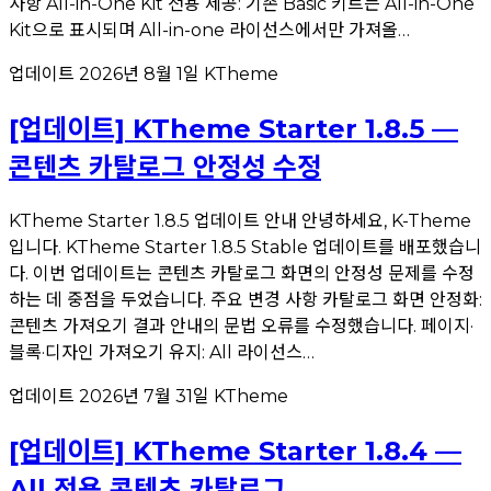
사항 All-in-One Kit 전용 제공: 기존 Basic 키트는 All-in-One
Kit으로 표시되며 All-in-one 라이선스에서만 가져올…
업데이트
2026년 8월 1일
KTheme
[업데이트] KTheme Starter 1.8.5 —
콘텐츠 카탈로그 안정성 수정
KTheme Starter 1.8.5 업데이트 안내 안녕하세요, K-Theme
입니다. KTheme Starter 1.8.5 Stable 업데이트를 배포했습니
다. 이번 업데이트는 콘텐츠 카탈로그 화면의 안정성 문제를 수정
하는 데 중점을 두었습니다. 주요 변경 사항 카탈로그 화면 안정화:
콘텐츠 가져오기 결과 안내의 문법 오류를 수정했습니다. 페이지·
블록·디자인 가져오기 유지: All 라이선스…
업데이트
2026년 7월 31일
KTheme
[업데이트] KTheme Starter 1.8.4 —
All 전용 콘텐츠 카탈로그