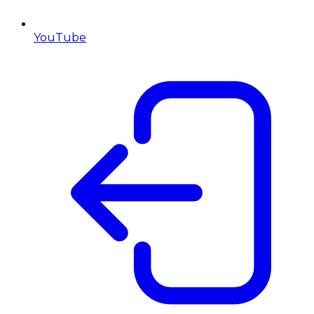
YouTube