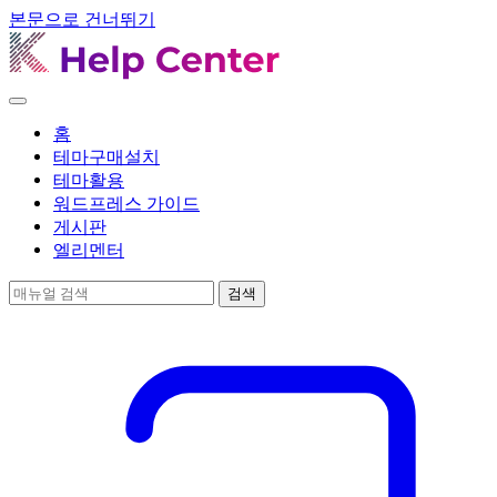
본문으로 건너뛰기
메
뉴
홈
열
테마구매설치
기
테마활용
워드프레스 가이드
게시판
엘리멘터
매
검색
뉴
얼
검
색