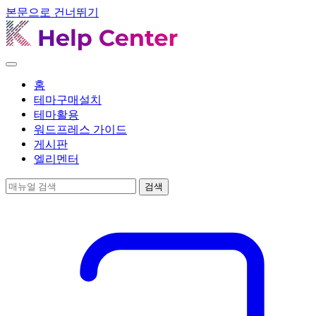
본문으로 건너뛰기
메
뉴
홈
열
테마구매설치
기
테마활용
워드프레스 가이드
게시판
엘리멘터
매
검색
뉴
얼
검
색