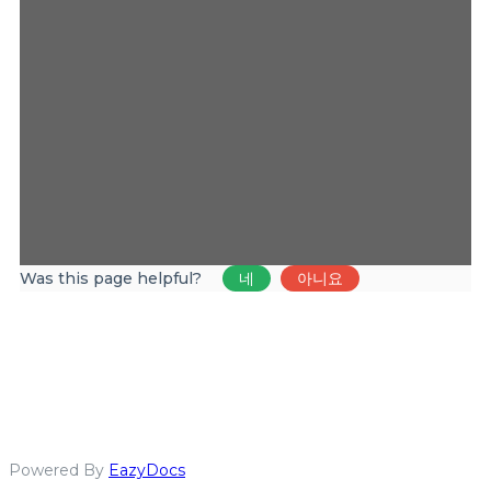
Was this page helpful?
네
아니요
Powered By
EazyDocs