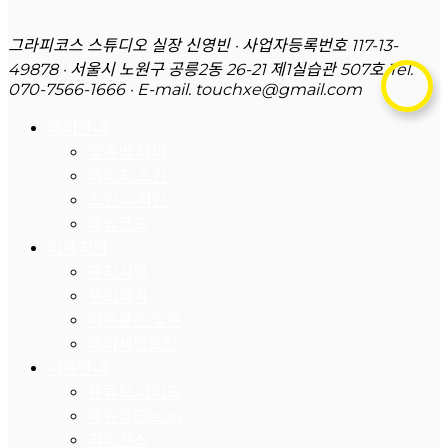
그라피코스 스튜디오 실장 신영빈 · 사업자등록번호 117-13-
49878 · 서울시 노원구 공릉2동 26-21 제1실습관 507호
Tel.
070-7566-1666 · E-mail. touchxe@gmail.com
테마안내
업종별 테마
페이지 스킨
스킨 디자인
개발코드
이용지원
공지사항
문의하기
자주묻는 질문
테마세팅요청
사용안내
유튜브 가이드
매뉴얼(Beta)
라이선스