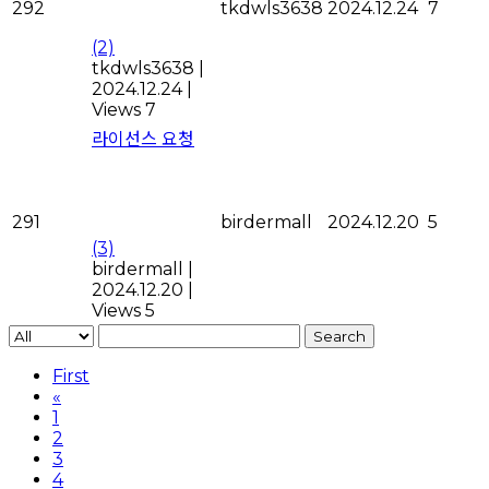
292
tkdwls3638
2024.12.24
7
(2)
tkdwls3638
|
2024.12.24
|
Views 7
라이선스 요청
291
birdermall
2024.12.20
5
(3)
birdermall
|
2024.12.20
|
Views 5
Search
First
«
1
2
3
4