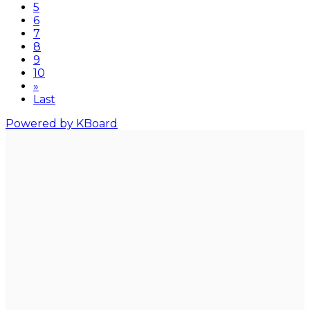
5
6
7
8
9
10
»
Last
Powered by KBoard