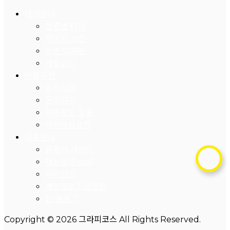
테마안내
업종별 테마
페이지 스킨
스킨 디자인
개발코드
이용지원
공지사항
문의하기
자주묻는 질문
테마세팅요청
사용안내
유튜브 가이드
매뉴얼(Beta)
라이선스
개인정보취급방침
팁/블로그
Copyright © 2026 그라피코스 All Rights Reserved.